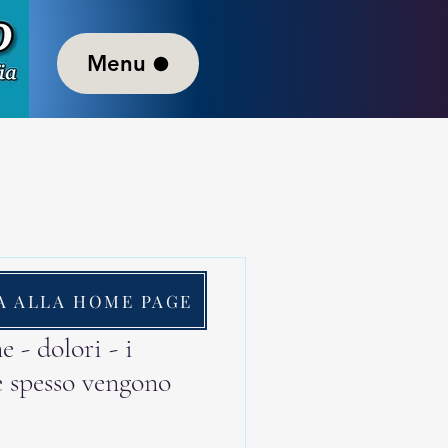
Menu
A ALLA HOME PAGE
a: 4 min
 - dolori - i
e spesso vengono