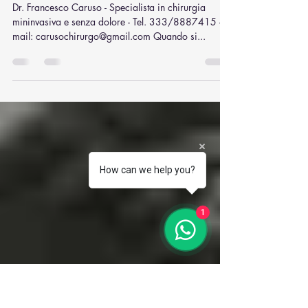
Francesco Caruso
29 lug 2025
Tempo di lettura: 3 min
Chirurgia laparoscopica del sigma -
quando e perché farla
Dr. Francesco Caruso - Specialista in chirurgia
mininvasiva e senza dolore - Tel. 333/8887415 -
mail: carusochirurgo@gmail.com Quando si...
How can we help you?
1