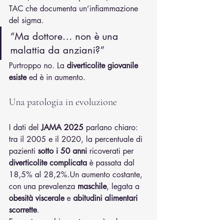
TAC che documenta un’infiammazione 
del sigma.
“Ma dottore… non è una 
malattia da anziani?”
Purtroppo no. La 
diverticolite giovanile 
esiste
 ed è in aumento.
Una patologia in evoluzione
I dati del 
JAMA 2025
 parlano chiaro: 
tra il 2005 e il 2020, la percentuale di 
pazienti 
sotto i 50 anni
 ricoverati per 
diverticolite complicata
 è passata dal 
18,5% al 28,2%.Un aumento costante, 
con una prevalenza 
maschile
, legata a 
obesità viscerale
 e 
abitudini alimentari 
scorrette
.