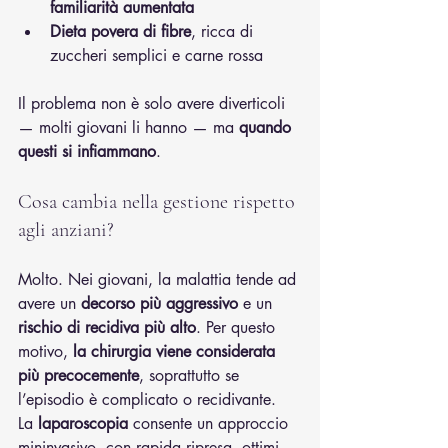
familiarità aumentata
Dieta povera di fibre
, ricca di 
zuccheri semplici e carne rossa
Il problema non è solo avere diverticoli 
— molti giovani li hanno — ma 
quando 
questi si infiammano
.
Cosa cambia nella gestione rispetto 
agli anziani?
Molto. Nei giovani, la malattia tende ad 
avere un 
decorso più aggressivo
 e un 
rischio di recidiva più alto
. Per questo 
motivo, 
la chirurgia viene considerata 
più precocemente
, soprattutto se 
l’episodio è complicato o recidivante.
La 
laparoscopia
 consente un approccio 
mininvasivo, con rapida ripresa, ottimi 