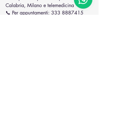
Calabria, Milano e telemedicina
📞 Per appuntamenti: 333 8887415
diverticoli
diverticoli infiammati
diverticolite
diverticoli perforati
diverticoli del colon
dieta diverticoli
colon irritabile
Post recenti
Mostra tutti