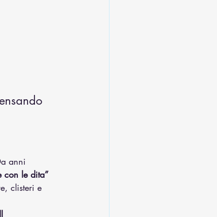
 pensando 
Da anni 
 con le dita” 
e, clisteri e 
I 