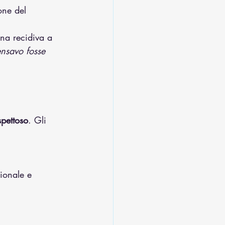
one del 
na recidiva a 
nsavo fosse 
spettoso
. Gli 
ionale e 