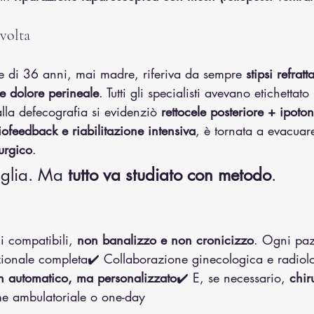
svolta
 di 36 anni, mai madre, riferiva da sempre 
stipsi refrat
e dolore perineale
. Tutti gli specialisti avevano etichettat
alla defecografia si evidenziò 
rettocele posteriore + ipoto
iofeedback e riabilitazione intensiva
, è tornata a evacuar
urgico
.
aglia. Ma 
tutto va studiato con metodo
.
i compatibili, 
non banalizzo e non cronicizzo
. Ogni paz
ionale completa✔️ Collaborazione ginecologica e radiol
n automatico, ma personalizzato
✔️ E, se necessario, 
chir
me ambulatoriale o one-day