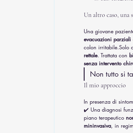
Un altro caso, una 
Una giovane paziente
evacuazioni parziali 
colon irritabile.Solo 
rettale
. Trattata con 
b
senza intervento chir
Non tutto si t
Il mio approccio
In presenza di sintom
✔️ Una diagnosi funz
piano terapeutico 
no
mininvasiva
, in regi