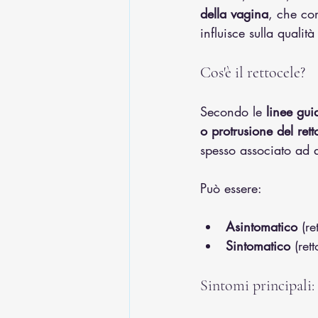
della vagina
, che com
influisce sulla qualità
Cos'è il rettocele?
Secondo le 
linee g
o protrusione del ret
spesso associato ad a
Può essere:
Asintomatico
 (r
Sintomatico
 (ret
Sintomi principali: