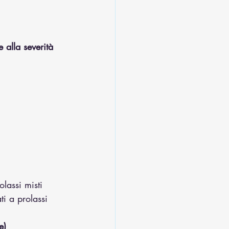
e alla severità 
olassi misti
ti a prolassi 
e)