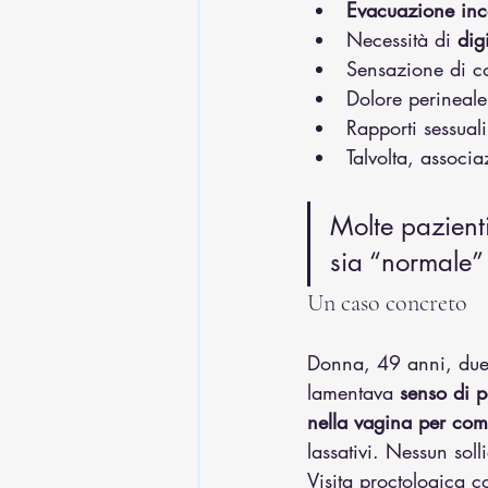
Evacuazione inco
Necessità di 
dig
Sensazione di c
Dolore perineale
Rapporti sessuali
Talvolta, associ
Molte pazienti
sia “normale” 
Un caso concreto
Donna, 49 anni, due 
lamentava 
senso di p
nella vagina per com
lassativi. Nessun soll
Visita proctologica c