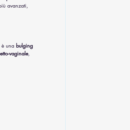
più avanzati, 
e è una 
bulging 
retto-vaginale
, 