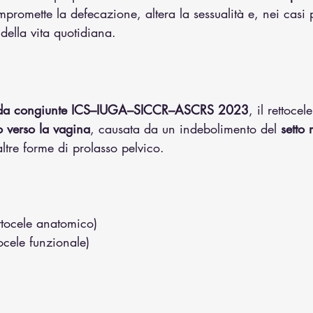
promette la defecazione, altera la sessualità e, nei casi 
 della vita quotidiana.
uida congiunte ICS–IUGA–SICCR–ASCRS 2023
, il rettocel
to verso la vagina
, causata da un indebolimento del 
setto 
ltre forme di prolasso pelvico.
ettocele anatomico)
tocele funzionale)