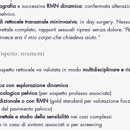
ografia
 e successiva 
RMN dinamica
: confermata alterazi
pelvico.
di rettocele transanale mininvasiva
, in day surgery. Nessu
ettale completo, rapporti sessuali ripresi senza dolore.
“Pe
. Invece era il mio corpo che chiedeva aiuto.”
ispetto, strumenti
spetto rettocele va valutata in modo 
multidisciplinare e ri
ica con esplorazione dinamica
cologica pelvica
 (per sospetto prolasso associato)
adizionale o con RMN
 (gold standard per valutazione funz
 del pavimento pelvico)
tale e studio della sensibilità
 nei casi complessi
o in caso di sintomi associati o per screening