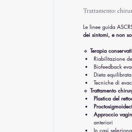
Trattamento: chirur
Le linee guida ASCRS
dei sintomi, e non so
🔹 
Terapia conservat
Riabilitazione d
Biofeedback eva
Dieta equilibrat
Tecniche di evac
🔹 
Trattamento chirur
Plastica del rett
Proctosigmoidec
Approccio vagin
anteriori
In casi selezionat