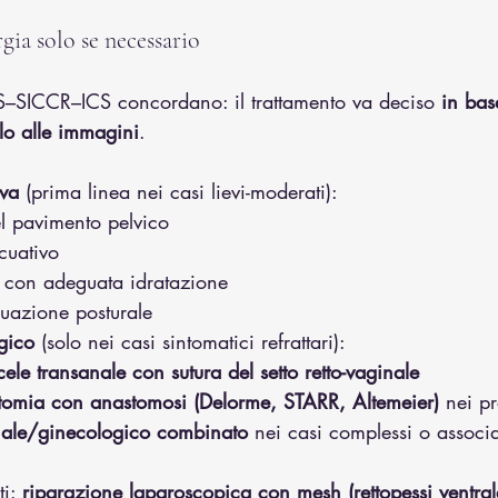
gia solo se necessario
–SICCR–ICS concordano: il trattamento va deciso 
in bas
lo alle immagini
.
iva
 (prima linea nei casi lievi-moderati):
el pavimento pelvico
cuativo
a con adeguata idratazione
uazione posturale
gico
 (solo nei casi sintomatici refrattari):
ocele transanale con sutura del setto retto-vaginale
tomia con anastomosi (Delorme, STARR, Altemeier)
 nei pr
ale/ginecologico combinato
 nei casi complessi o associa
i: 
riparazione laparoscopica con mesh (rettopessi ventral