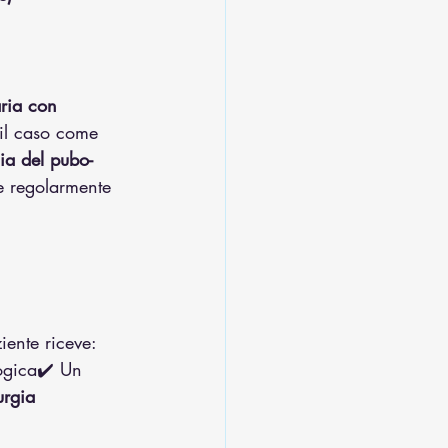
taria con 
o il caso come 
nia del pubo-
e regolarmente 
iente riceve:
ogica✔️ Un 
urgia 