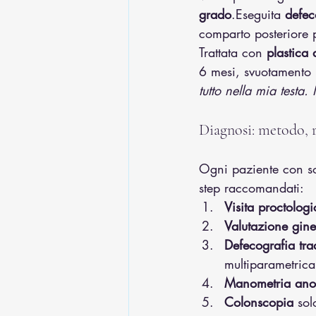
grado
.Eseguita 
defec
comparto posteriore 
Trattata con 
plastica 
6 mesi, svuotamento r
tutto nella mia testa
Diagnosi: metodo, r
Ogni paziente con so
step raccomandati:
Visita proctolog
Valutazione gine
Defecografia tr
multiparametrica
Manometria anoret
Colonscopia
 sol