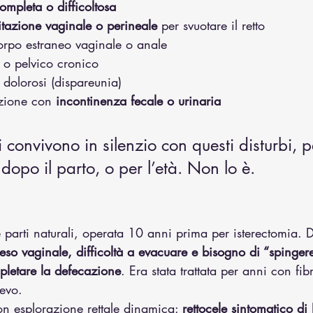
mpleta o difficoltosa
itazione vaginale o perineale
 per svuotare il retto
orpo estraneo vaginale o anale
 o pelvico cronico
 dolorosi (dispareunia)
azione con 
incontinenza fecale o urinaria
 convivono in silenzio con questi disturbi,
dopo il parto, o per l’età. Non lo è.
parti naturali, operata 10 anni prima per isterectomia. 
eso vaginale, difficoltà a evacuare e bisogno di “spingere
pletare la defecazione
. Era stata trattata per anni con fibr
ievo.
on esplorazione rettale dinamica: 
rettocele sintomatico di I