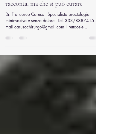
Francesco Caruso
14 lug 2025
Tempo di lettura: 3 min
Rettocele: il prolasso che nessuno
racconta, ma che si può curare
Dr. Francesco Caruso - Specialista proctologia
mininvasiva e senza dolore - Tel. 333/8887415 -
mail carusochirurgo@gmail.com Il rettocele...