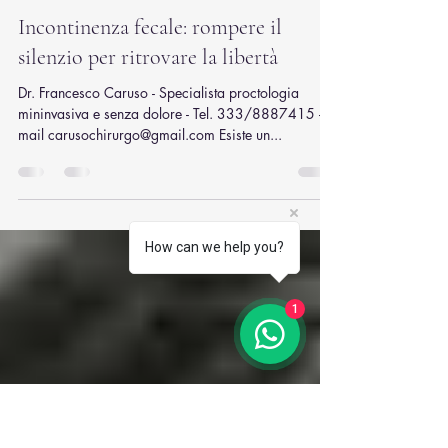
Francesco Caruso
13 lug 2025
Tempo di lettura: 3 min
Incontinenza fecale: rompere il
How can we help you?
silenzio per ritrovare la libertà
Dr. Francesco Caruso - Specialista proctologia
1
mininvasiva e senza dolore - Tel. 333/8887415 -
mail carusochirurgo@gmail.com Esiste un...