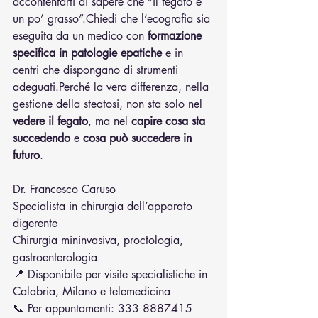
accontentarti di sapere che “il fegato è 
un po’ grasso”.Chiedi che l’ecografia sia 
eseguita da un medico con 
formazione 
specifica in patologie epatiche
 e in 
centri che dispongano di strumenti 
adeguati.Perché la vera differenza, nella 
gestione della steatosi, non sta solo nel 
vedere il fegato
, ma nel 
capire cosa sta 
succedendo
 e 
cosa può succedere in 
futuro
.
Dr. Francesco Caruso
Specialista in chirurgia dell’apparato 
digerente
Chirurgia mininvasiva, proctologia, 
gastroenterologia
📍 Disponibile per visite specialistiche in 
Calabria, Milano e telemedicina
📞 Per appuntamenti: 333 8887415