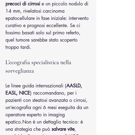
precoci di cirrosi
 e un piccolo nodulo di 
14 mm, rivelatosi carcinoma 
epatocellulare in fase iniziale: intervento 
curativo e prognosi eccellente. Se ci 
fossimo basati solo sul primo referto, 
quel tumore sarebbe stato scoperto 
troppo tardi.
L’ecografia specialistica nella 
sorveglianza
Le linee guida internazionali (
AASLD, 
EASL, NICE
) raccomandano, per i 
pazienti con steatosi avanzata o cirrosi, 
un’ecografia ogni 6 mesi eseguita da un 
operatore esperto in imaging 
epatico.Non è un dettaglio tecnico: è 
una strategia che può 
salvare vite
, 