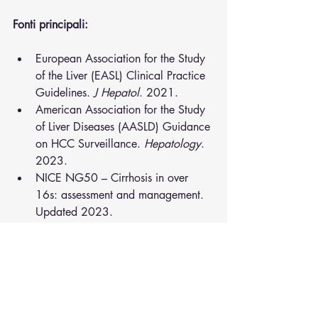
Fonti principali:
European Association for the Study 
of the Liver (EASL) Clinical Practice 
Guidelines. 
J Hepatol
. 2021.
American Association for the Study 
of Liver Diseases (AASLD) Guidance 
on HCC Surveillance. 
Hepatology
. 
2023.
NICE NG50 – Cirrhosis in over 
16s: assessment and management. 
Updated 2023.
Scoglio R, Grattagliano I. Nuove 
linee guida NAFLD. 
Rivista SIMG
. 
2022.
miglior chirurgo
francesco caruso
epatocarcinoma
steatosi
epatopatia
epatite
tumore fegato
steatosi epatica
fegato
miglior gastroenterologo