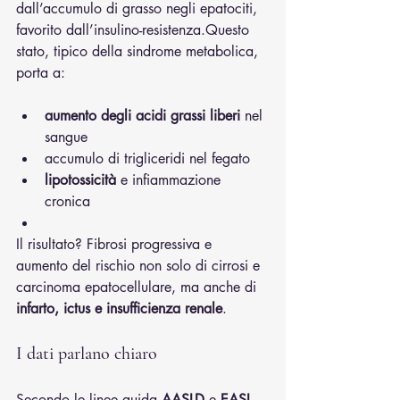
dall’accumulo di grasso negli epatociti, 
favorito dall’insulino-resistenza.Questo 
stato, tipico della sindrome metabolica, 
porta a:
aumento degli acidi grassi liberi
 nel 
sangue
accumulo di trigliceridi nel fegato
lipotossicità
 e infiammazione 
cronica
Il risultato? Fibrosi progressiva e 
aumento del rischio non solo di cirrosi e 
carcinoma epatocellulare, ma anche di 
infarto, ictus e insufficienza renale
.
I dati parlano chiaro
Secondo le linee guida 
AASLD
 e 
EASL
, 