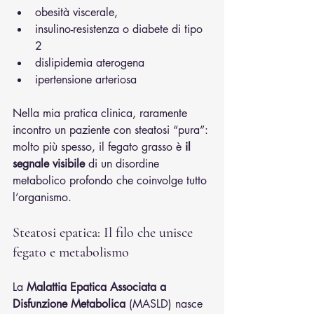
obesità viscerale,
insulino-resistenza o diabete di tipo 
2
dislipidemia aterogena
ipertensione arteriosa
Nella mia pratica clinica, raramente 
incontro un paziente con steatosi “pura”: 
molto più spesso, il fegato grasso è 
il 
segnale visibile
 di un disordine 
metabolico profondo che coinvolge tutto 
l’organismo.
Steatosi epatica: Il filo che unisce 
fegato e metabolismo
La 
Malattia Epatica Associata a 
Disfunzione Metabolica
 (MASLD) nasce 