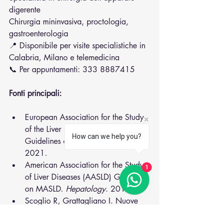
digerente
Chirurgia mininvasiva, proctologia, 
gastroenterologia
📍 Disponibile per visite specialistiche in 
Calabria, Milano e telemedicina
📞 Per appuntamenti: 333 8887415
Fonti principali:
European Association for the Study 
of the Liver (EASL) Clinical Practice 
How can we help you?
Guidelines on MASLD. 
J Hepatol
. 
2021.
American Association for the Study 
1
of Liver Diseases (AASLD) Guidance 
on MASLD. 
Hepatology
. 2018.
Scoglio R, Grattagliano I. Nuove 
linee guida NAFLD. 
Rivista SIMG
. 