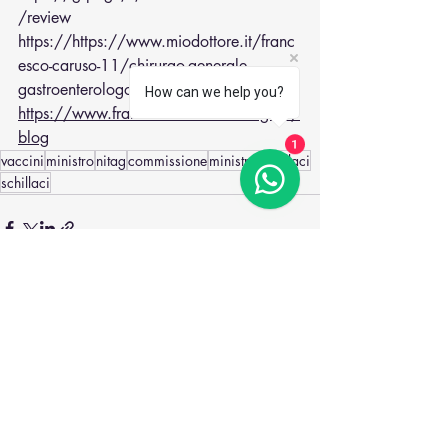
/review
https://
https://www.miodottore.it/franc
esco-caruso-11/chirurgo-generale-
gastroenterologo-proctologo/
How can we help you?
https://www.francescocarusochirurgo.it/
blog
1
vaccini
ministro
nitag
commissione
ministro schillaci
schillaci
Post recenti
Mostra tutti