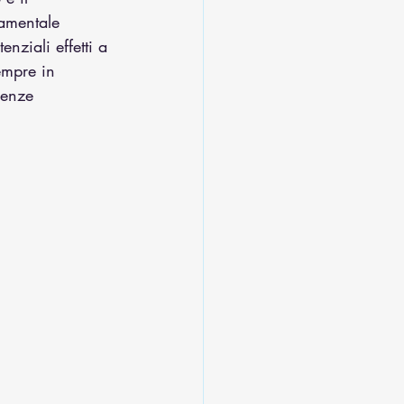
damentale 
nziali effetti a 
empre in 
denze 