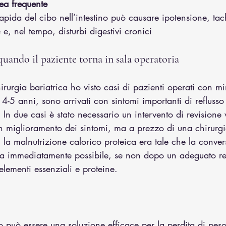
ea frequente
apida del cibo nell’intestino può causare ipotensione, tac
e, nel tempo, disturbi digestivi cronici
quando il paziente torna in sala operatoria
hirurgia bariatrica ho visto casi di pazienti operati con mi
 4-5 anni, sono arrivati con sintomi importanti di reflusso 
. In due casi è stato necessario un intervento di revisione
n miglioramento dei sintomi, ma a prezzo di una chirurg
si la malnutrizione calorico proteica era tale che la conve
era immediatamente possibile, se non dopo un adeguato r
lementi essenziali e proteine.
co può essere una soluzione efficace per la perdita di peso 