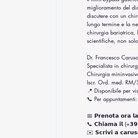
miglioramento del di
discutere con un chir
lungo termine e la n
chirurgia bariatrica,
scientifiche, non so
Dr. Francesco Carus
Specialista in chirur
Chirurgia mininvasiva
Iscr. Ord. med. RM
📍 Disponibile per vi
📞 Per appuntament
📅 𝗣𝗿𝗲𝗻𝗼𝘁𝗮 𝗼𝗿𝗮 𝗹𝗮 
📞 𝗖𝗵𝗶𝗮𝗺𝗮 𝗶𝗹 (+𝟯
✉️ 𝗦𝗰𝗿𝗶𝘃𝗶 𝗮 𝗰𝗮𝗿𝘂