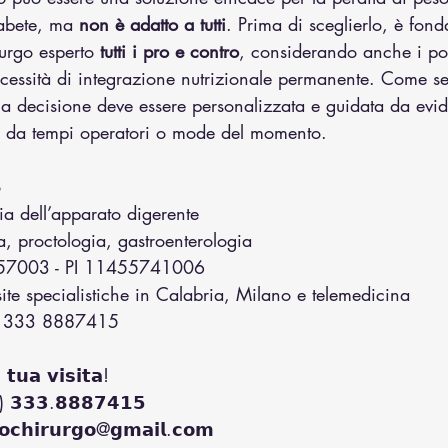
abete, ma 
non è adatto a tutti
. Prima di sceglierlo, è fon
urgo esperto 
tutti i pro e contro
, considerando anche i pote
ecessità di integrazione nutrizionale permanente. Come s
 la decisione deve essere personalizzata e guidata da evi
lo da tempi operatori o mode del momento.
o
gia dell’apparato digerente
, proctologia, gastroenterologia
/57003 - PI 11455741006
site specialistiche in Calabria, Milano e telemedicina
i: 333 8887415
𝘁𝘂𝗮 𝘃𝗶𝘀𝗶𝘁𝗮!  
) 𝟯𝟯𝟯.𝟴𝟴𝟴𝟳𝟰𝟭𝟱  
𝗼𝗰𝗵𝗶𝗿𝘂𝗿𝗴𝗼@𝗴𝗺𝗮𝗶𝗹.𝗰𝗼𝗺