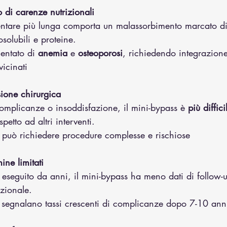
 di carenze nutrizionali
entare più lunga comporta un malassorbimento marcato di 
osolubili e proteine.
entato di 
anemia
 e 
osteoporosi
, richiedendo integrazione
vicinati
isione chirurgica
complicanze o insoddisfazione, il mini-bypass è 
più diffici
ispetto ad altri interventi.
e può richiedere procedure complesse e rischiose
ine limitati
eseguito da anni, il mini-bypass ha meno dati di follow-up
izionale.
i segnalano tassi crescenti di complicanze dopo 7-10 ann