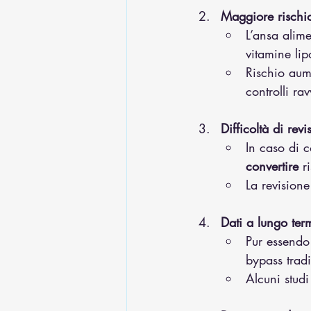
Maggiore rischio
L’ansa alim
vitamine lip
Rischio aum
controlli rav
Difficoltà di rev
In caso di 
convertire
 r
La revision
Dati a lungo term
Pur essendo 
bypass trad
Alcuni stud