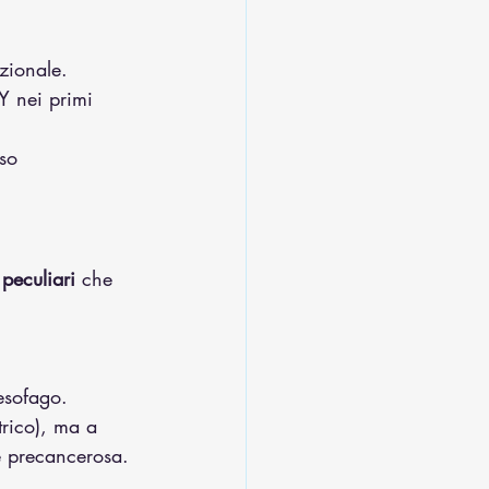
zionale.
Y nei primi 
sso
 peculiari
 che 
’esofago.
trico), ma a 
e precancerosa.