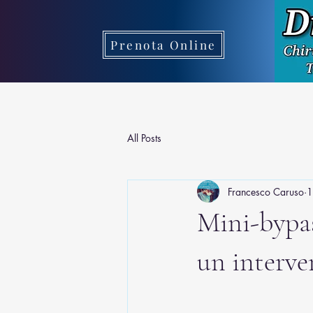
Prenota Online
All Posts
Francesco Caruso
1
Mini-bypas
un interve