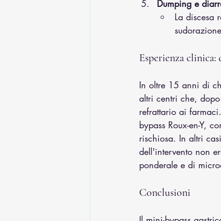
Dumping e diarr
La discesa r
sudorazione 
Esperienza clinica: 
In oltre 15 anni di c
altri centri che, dopo
refrattario ai farmaci
bypass Roux-en-Y, co
rischiosa. In altri ca
dell'intervento non 
ponderale e di microe
Conclusioni
Il mini-bypass gastri