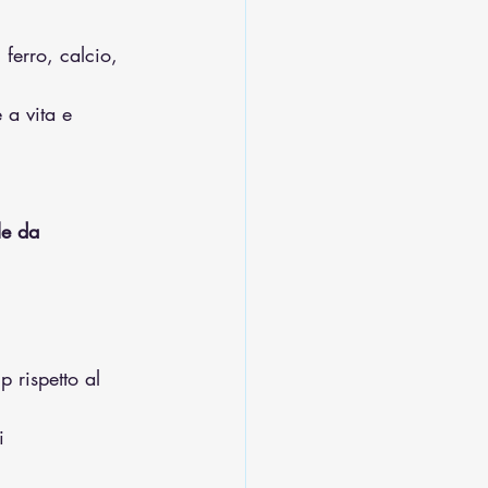
ferro, calcio, 
 a vita e 
le da 
 rispetto al 
i