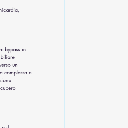
hicardia, 
ni-bypass in 
biliare 
 verso un 
ia complessa e 
rsione 
ecupero 
e il 