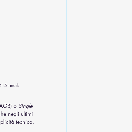
415 - mail: 
AGB) o 
Single 
he negli ultimi 
licità tecnica.