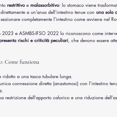
nto 
restrittivo
 e 
malassorbitivo
: lo stomaco viene trasforma
 direttamente a un’ansa dell’intestino tenue con 
una sola 
 sezionare completamente l’intestino come avviene nel Ro
B 2023 e ASMBS-IFSO 2022 lo riconoscono come interven
presenta rischi e criticità peculiari
, che devono essere att
o: 
Come funziona
 ridotto a una tasca tubulare lunga.
unica connessione diretta (anastomosi) con l’intestino ten
z.
na restrizione dell’apporto calorico e una riduzione dell’a