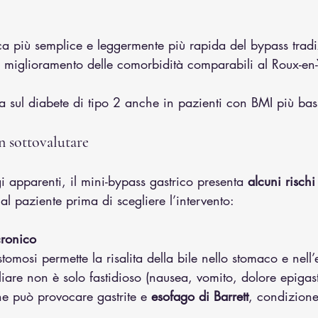
ca più semplice e leggermente più rapida del bypass tradi
e miglioramento delle comorbidità comparabili al Roux-en-
cia sul diabete di tipo 2 anche in pazienti con BMI più ba
n sottovalutare
 apparenti, il mini-bypass gastrico presenta 
alcuni rischi
al paziente prima di scegliere l’intervento:
cronico
tomosi permette la risalita della bile nello stomaco e nell
biliare non è solo fastidioso (nausea, vomito, dolore epigas
ne può provocare gastrite e 
esofago di Barrett
, condizion