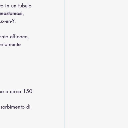
to in un tubulo 
anastomosi
, 
ux-en-Y.
to efficace, 
entamente 
ue a circa 150-
ssorbimento di 