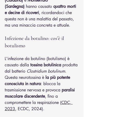
(Calabria)
 e 
Monserrato 
(Sardegna)
 hanno causato 
quattro morti 
e decine di ricoveri
, ricordandoci che 
questa non è una malattia del passato, 
ma una minaccia concreta e attuale.
Infezione da botulino: cos’è il 
botulismo
L'infezione da botulino (botulismo) è 
causato dalla 
tossina botulinica
 prodotta 
dal batterio 
Clostridium botulinum
. 
Questa neurotossina è 
la più potente 
conosciuta in natura
: blocca la 
trasmissione nervosa e provoca 
paralisi 
muscolare discendente
, fino a 
compromettere la respirazione (
CDC, 
2023
, ECDC, 2024).