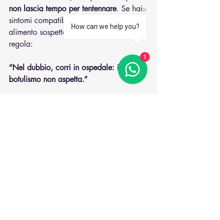
non lascia tempo per tentennare
. Se
 hai 
sintomi compatibili e un possibile 
How can we help you?
alimento sospetto, considera questa 
regola:
1
“Nel dubbio, corri in ospedale: il 
botulismo non aspetta.”
Fonti scientifiche:
Centers for Disease Control and 
Prevention – Botulism
European Centre for Disease 
Prevention and Control – Botulism 
Factsheet
World Health Organization – 
Botulism
Sobel J. 
Botulism.
 Clin Infect Dis. 