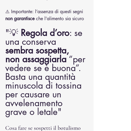
⚠️ Importante: l’assenza di questi segni 
non garantisce
 che l’alimento sia sicuro
"💡 
Regola d’oro
: se 
una conserva 
sembra sospetta, 
non assaggiarla
 “per 
vedere se è buona”. 
Basta una quantità 
minuscola di tossina 
per causare un 
avvelenamento 
grave o letale"
Cosa fare se sospetti il botulismo