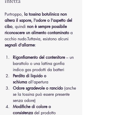
infetta
Purtroppo, 
la tossina botulinica non 
altera il sapore, l’odore o l’aspetto del 
cibo
, quindi 
non è sempre possibile 
riconoscere un alimento contaminato
 a 
occhio nudo.Tuttavia, esistono alcuni 
segnali d’allarme
:
Rigonfiamento del contenitore
 – un 
barattolo o una lattina gonfia 
indica gas prodotti da batteri
Perdita di liquido o 
schiuma
 all’apertura
Odore sgradevole o rancido
 (anche 
se la tossina può essere presente 
senza odore)
Modifiche di colore o 
consistenza
 del prodotto