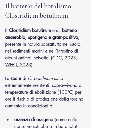
Il batterio del botulismo: 
Clostridium botulinum
Il 
Clostridium botulinum
 è un 
batterio 
anaerobio, sporigeno e gram-positivo
, 
presente in natura soprattutto nel suolo, 
nei sedimenti marini e nell’intestino di 
alcuni animali selvatici (
CDC, 2023
, 
WHO, 2023
).
Le 
spore
 di 
C. botulinum
 sono 
estremamente resistenti: sopravvivono a 
temperature di ebollizione (100°C) per 
ore.Il
 rischio di produzione della tossina 
aumenta in condizioni di:
assenza di ossigeno
 (come nelle 
conserve sott’olio o in barattolo)