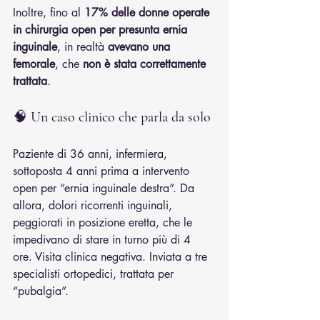
Inoltre, fino al 
17% delle donne operate 
in chirurgia open per presunta ernia 
inguinale
, in realtà 
avevano una 
femorale
, che 
non è stata correttamente 
trattata
.
🧠 
Un caso clinico che parla da solo
Paziente di 36 anni, infermiera, 
sottoposta 4 anni prima a intervento 
open per “ernia inguinale destra”. Da 
allora, dolori ricorrenti inguinali, 
peggiorati in posizione eretta, che le 
impedivano di stare in turno più di 4 
ore. Visita clinica negativa. Inviata a tre 
specialisti ortopedici, trattata per 
“pubalgia”.