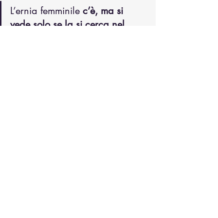
L’ernia femminile 
c’è, ma si 
vede solo se la si cerca nel 
modo giusto.
E quando si decide di operare, la 
laparoscopia 
non è una moda
, ma 
il 
miglior strumento per evitare diagnosi 
errate, recidive e dolore persistente.
miglior chirurgo
ernia
ernia laparoscopica
ernia inguinale
ernia senza dolore
ernioplastica
ernia femorale
ernia nella donna
ernia in anestesia locale