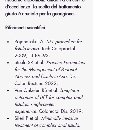
d’eccellenza: la scelta del trattamento 
giusto è cruciale per la guarigione.
Riferimenti scientifici
Rojanasakul A. 
LIFT procedure for 
fistula-in-ano.
 Tech Coloproctol. 
2009;13:89–93.
Steele SR et al. 
Practice Parameters 
for the Management of Perianal 
Abscess and Fistula-in-Ano.
 Dis 
Colon Rectum. 2022.
Van Onkelen RS et al. 
Long-term 
outcomes of LIFT for complex anal 
fistulas: single-center 
experience.
 Colorectal Dis. 2019.
Sileri P et al. 
Minimally invasive 
treatment of complex anal fistula: 