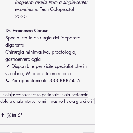
long-term results from a single-center 
experience.
 Tech Coloproctol. 
2020.
Dr. Francesco Caruso
Specialista in chirurgia dell’apparato 
digerente
Chirurgia mininvasiva, proctologia, 
gastroenterologia
📍 Disponibile per visite specialistiche in 
Calabria, Milano e telemedicina
📞 Per appuntamenti: 333 8887415
fistola
ascesso
ascesso perianale
fistola perianale
dolore anale
intervento mininvasivo fistola gratuito
lift