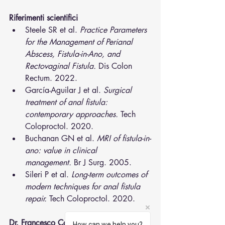
Riferimenti scientifici
Steele SR et al. 
Practice Parameters 
for the Management of Perianal 
Abscess, Fistula-in-Ano, and 
Rectovaginal Fistula.
 Dis Colon 
Rectum. 2022.
García-Aguilar J et al. 
Surgical 
treatment of anal fistula: 
contemporary approaches.
 Tech 
Coloproctol. 2020.
Buchanan GN et al. 
MRI of fistula-in-
ano: value in clinical 
management.
 Br J Surg. 2005.
Sileri P et al. 
Long-term outcomes of 
modern techniques for anal fistula 
repair.
 Tech Coloproctol. 2020.
Dr. Francesco Caruso
How can we help you?