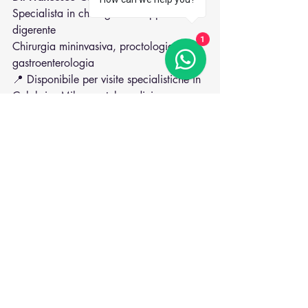
Specialista in chirurgia dell’apparato 
digerente
1
Chirurgia mininvasiva, proctologia, 
gastroenterologia
📍 Disponibile per visite specialistiche in 
Calabria, Milano e telemedicina
📞 Per appuntamenti: 333 8887415
fistola
ascesso
ascesso perianale
fistola perianale
dolore anale
pus dall'ano
Post recenti
Mostra tutti