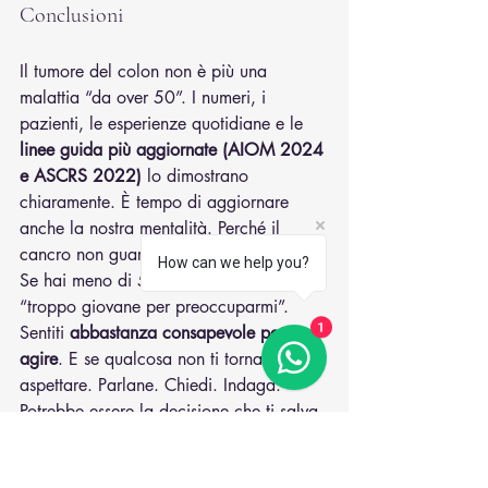
Conclusioni
Il tumore del colon non è più una 
malattia “da over 50”. I numeri, i 
pazienti, le esperienze quotidiane e le 
linee guida più aggiornate (AIOM 2024 
e ASCRS 2022)
 lo dimostrano 
chiaramente. È tempo di aggiornare 
anche la nostra mentalità. Perché il 
cancro non guarda la carta d’identità.
How can we help you?
Se hai meno di 50 anni, non sentirti 
“troppo giovane per preoccuparmi”. 
Sentiti 
abbastanza consapevole per 
1
agire
. E se qualcosa non ti torna, non 
aspettare. Parlane. Chiedi. Indaga. 
Potrebbe essere la decisione che ti salva 
la vita.