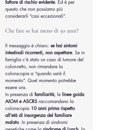
fattore di rischio evidente
. Ed è per 
questo che non possiamo più 
considerarli “casi eccezionali”.
Che fare se hai meno di 50 anni?
Il messaggio è chiaro: 
se hai sintomi 
intestinali ricorrenti, non aspettare
. Se in 
famiglia c’è stato un caso di tumore del 
colon-retto, non rimandare la 
colonscopia a “quando sarà il 
momento”. Quel momento potrebbe 
essere ora.
In presenza di 
familiarità
, le 
linee guida 
AIOM e ASCRS
 raccomandano la 
colonscopia 
10 anni prima rispetto 
all’età di insorgenza del familiare 
malato
. In presenza di sindromi 
genetiche come la 
sindrome di Lynch
, la 