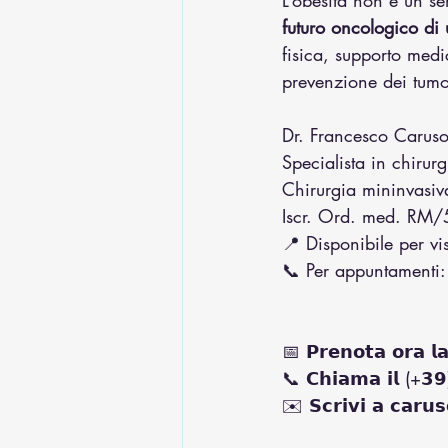
L’obesità non è un s
futuro oncologico di
fisica, supporto medic
prevenzione dei tumo
Dr. Francesco Carus
Specialista in chirur
Chirurgia mininvasiva
Iscr. Ord. med. RM
📍 Disponibile per vi
📞 Per appuntament
📅 𝗣𝗿𝗲𝗻𝗼𝘁𝗮 𝗼𝗿𝗮 𝗹𝗮 
📞 𝗖𝗵𝗶𝗮𝗺𝗮 𝗶𝗹 (+𝟯
✉️ 𝗦𝗰𝗿𝗶𝘃𝗶 𝗮 𝗰𝗮𝗿𝘂