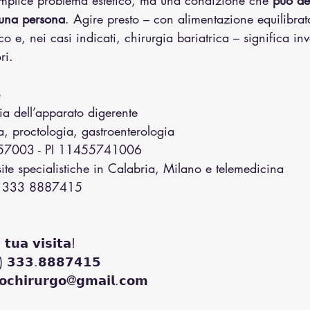
emplice problema estetico, ma una condizione che 
può de
 una persona
. Agire presto – con alimentazione equilibrata,
o e, nei casi indicati, chirurgia bariatrica – significa inve
ri.
o
gia dell’apparato digerente
, proctologia, gastroenterologia
/57003 - PI 11455741006
site specialistiche in Calabria, Milano e telemedicina
i: 333 8887415
𝘁𝘂𝗮 𝘃𝗶𝘀𝗶𝘁𝗮!  
) 𝟯𝟯𝟯.𝟴𝟴𝟴𝟳𝟰𝟭𝟱  
𝗼𝗰𝗵𝗶𝗿𝘂𝗿𝗴𝗼@𝗴𝗺𝗮𝗶𝗹.𝗰𝗼𝗺