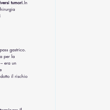
versi 
tumori
.In
hirurgia 
i 
pass gastrico. 
a per la 
 – era un 
e 
tto il rischio 