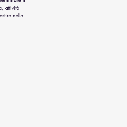
terminare il 
 attività 
stire nella 