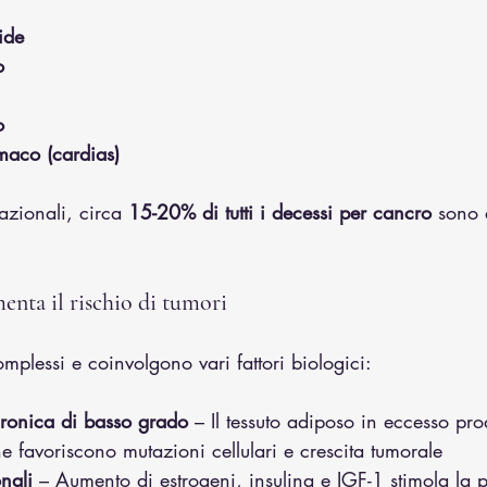
ide
o
o
maco (cardias)
azionali, circa 
15-20% di tutti i decessi per cancro
 sono a
menta il rischio di tumori
plessi e coinvolgono vari fattori biologici:
ronica di basso grado
 – Il tessuto adiposo in eccesso pr
e favoriscono mutazioni cellulari e crescita tumorale
nali
 – Aumento di estrogeni, insulina e IGF-1 stimola la p