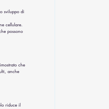
o sviluppo di 
e cellulare.
 che possono 
dimostrato che 
lti, anche 
lo riduce il 