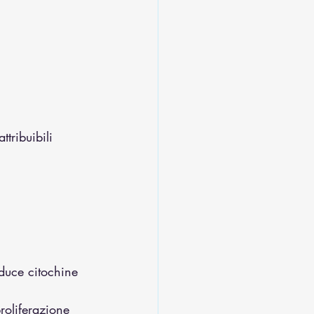
ttribuibili 
oduce citochine 
roliferazione 