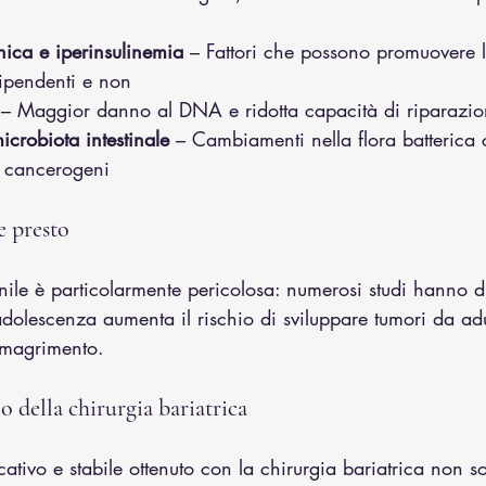
inica e iperinsulinemia
 – Fattori che possono promuovere l
ipendenti e non
 – Maggior danno al DNA e ridotta capacità di riparazion
icrobiota intestinale
 – Cambiamenti nella flora batterica
i cancerogeni
e presto
anile è particolarmente pericolosa: numerosi studi hanno 
adolescenza aumenta il rischio di sviluppare tumori da adu
imagrimento.
o della chirurgia bariatrica
icativo e stabile ottenuto con la chirurgia bariatrica non so