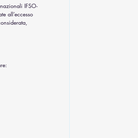
nazionali IFSO-
te all’eccesso 
considerata, 
re: