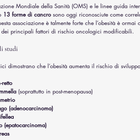
ione Mondiale della Sanità (OMS) e le linee guida inter
 
13 forme di cancro
 sono oggi riconosciute come correla
sta associazione è talmente forte che l’obesità è ormai 
ei principali fattori di rischio oncologici modificabili.
i studi
ici dimostrano che l’obesità aumenta il rischio di sviluppa
-retto
mmella
 (soprattutto in post-menopausa)
metrio
fago (adenocarcinoma)
ifellea
to (epatocarcinoma)
reas