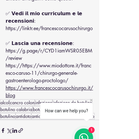
✅ 𝗩𝗲𝗱𝗶 𝗶𝗹 𝗺𝗶𝗼 𝗰𝘂𝗿𝗿𝗶𝗰𝘂𝗹𝘂𝗺 𝗲 𝗹𝗲 
𝗿𝗲𝗰𝗲𝗻𝘀𝗶𝗼𝗻𝗶:
https://linktr.ee/francescocarusochirurgo
✅ 𝗟𝗮𝘀𝗰𝗶𝗮 𝘂𝗻𝗮 𝗿𝗲𝗰𝗲𝗻𝘀𝗶𝗼𝗻𝗲:
https://g.page/r/CYD1iamWSR05EBM
/review
https://
https://www.miodottore.it/franc
esco-caruso-11/chirurgo-generale-
gastroenterologo-proctologo/
https://www.francescocarusochirurgo.it/
blog
alcol
cancro colon
infezione
infezione da botulino
botulino calabria
botulismo
botulino diamante
How can we help you?
botulino
antidoto
antidoto botulino
vaccino botulino
1