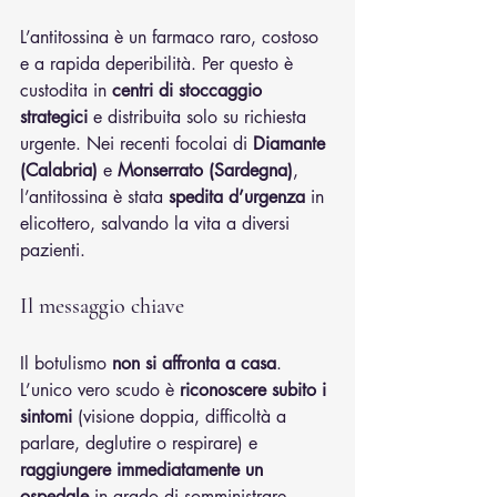
L’antitossina è un farmaco raro, costoso 
e a rapida deperibilità. Per questo è 
custodita in 
centri di stoccaggio 
strategici
 e distribuita solo su richiesta 
urgente. Nei recenti focolai di 
Diamante 
(Calabria)
 e 
Monserrato (Sardegna)
, 
l’antitossina è stata 
spedita d’urgenza
 in 
elicottero, salvando la vita a diversi 
pazienti.
Il messaggio chiave
Il botulismo 
non si affronta a casa
. 
L’unico vero scudo è 
riconoscere subito i 
sintomi
 (visione doppia, difficoltà a 
parlare, deglutire o respirare) e 
raggiungere immediatamente un 
ospedale
 in grado di somministrare 