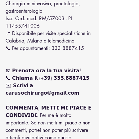
Chirurgia mininvasiva, proctologia, 
gastroenterologia
Iscr. Ord. med. RM/57003 - PI 
11455741006
📍 Disponibile per visite specialistiche in 
Calabria, Milano e telemedicina
📞 Per appuntamenti: 333 8887415
📅 𝗣𝗿𝗲𝗻𝗼𝘁𝗮 𝗼𝗿𝗮 𝗹𝗮 𝘁𝘂𝗮 𝘃𝗶𝘀𝗶𝘁𝗮!  
📞 𝗖𝗵𝗶𝗮𝗺𝗮 𝗶𝗹 (+𝟯𝟵) 𝟯𝟯𝟯.𝟴𝟴𝟴𝟳𝟰𝟭𝟱  
✉️ 𝗦𝗰𝗿𝗶𝘃𝗶 𝗮 
𝗰𝗮𝗿𝘂𝘀𝗼𝗰𝗵𝗶𝗿𝘂𝗿𝗴𝗼@𝗴𝗺𝗮𝗶𝗹.𝗰𝗼𝗺
𝗖𝗢𝗠𝗠𝗘𝗡𝗧𝗔, 𝗠𝗘𝗧𝗧𝗜 𝗠𝗜 𝗣𝗜𝗔𝗖𝗘 𝗘 
𝗖𝗢𝗡𝗗𝗜𝗩𝗜𝗗𝗜. Per me è molto 
importante. Se non metti mi piace e non 
commenti, potrei non poter più scrivere 
articoli divulgativi come questo. 